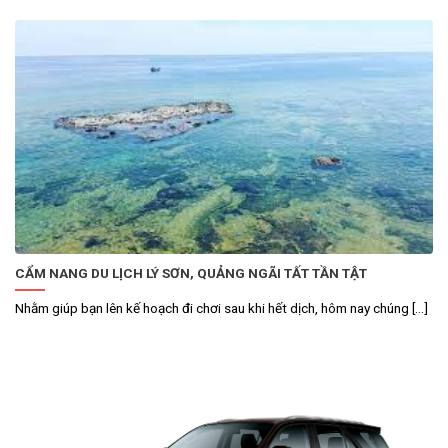
CẨM NANG DU LỊCH LÝ SƠN, QUẢNG NGÃI TẤT TẦN TẬT
Nhằm giúp bạn lên kế hoạch đi chơi sau khi hết dịch, hôm nay chúng [...]