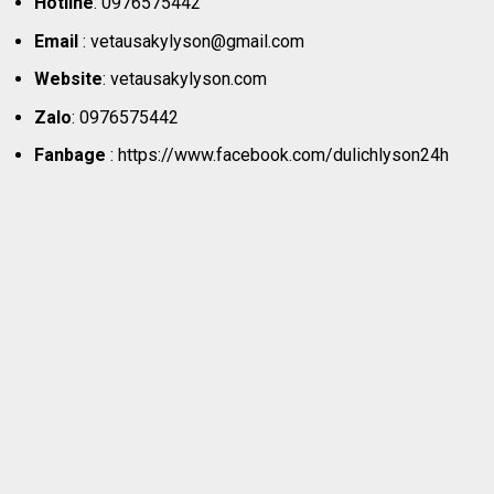
Hotline
: 0976575442
Email
: vetausakylyson@gmail.com
Website
: vetausakylyson.com
Zalo
: 0976575442
Fanbage
: https://www.facebook.com/dulichlyson24h