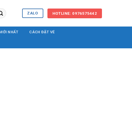
ZALO
HOTLINE: 0976575442
 MỚI NHẤT
CÁCH ĐẶT VÉ