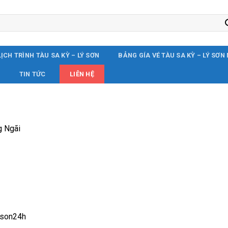
LỊCH TRÌNH TÀU SA KỲ – LÝ SƠN
BẢNG GÍA VÉ TÀU SA KỲ – LÝ SƠN
G
TIN TỨC
LIÊN HỆ
g Ngãi
yson24h