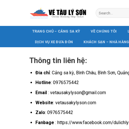
Skip
to
content
TRANG CHỦ – CẢNG SA KỲ
VỀ CHÚNG TÔI
DỊCH VỤ XE ĐƯA ĐÓN
KHÁCH SẠN – NHÀ HÀN
Thông tin liên hệ:
Đia chỉ
: Cảng sa kỳ, Bình Châu, Bình Sơn, Quản
Hotline
: 0976575442
Email
: vetausakylyson@gmail.com
Website
: vetausakylyson.com
Zalo
: 0976575442
Fanbage
: https://www.facebook.com/dulichl