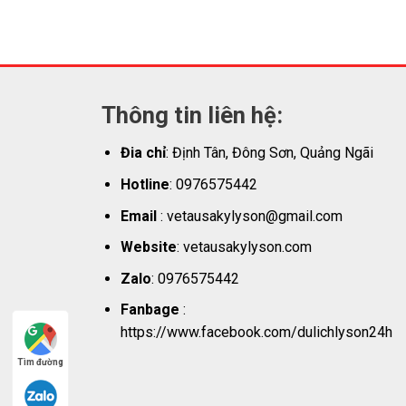
Thông tin liên hệ:
Đia chỉ
: Định Tân, Đông Sơn, Quảng Ngãi
Hotline
: 0976575442
Email
: vetausakylyson@gmail.com
Website
: vetausakylyson.com
Zalo
: 0976575442
Fanbage
:
https://www.facebook.com/dulichlyson24h
Tìm đường