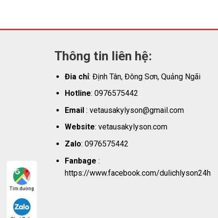
Thông tin liên hệ:
Đia chỉ
: Định Tân, Đông Sơn, Quảng Ngãi
Hotline
: 0976575442
Email
: vetausakylyson@gmail.com
Website
: vetausakylyson.com
Zalo
: 0976575442
Fanbage
:
https://www.facebook.com/dulichlyson24h
Tìm đường