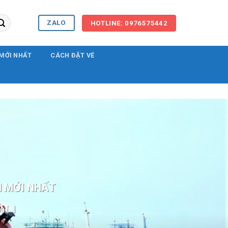
ZALO
HOTLINE: 0976575442
 MỚI NHẤT
CÁCH ĐẶT VÉ
N MỚI NHẤT
[...]