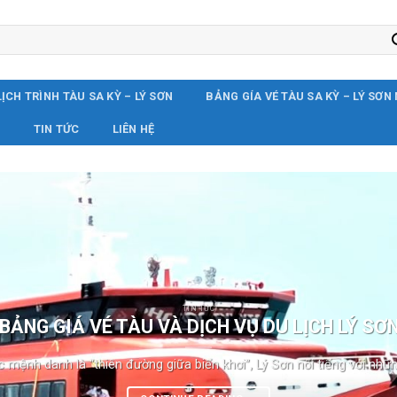
LỊCH TRÌNH TÀU SA KỲ – LÝ SƠN
BẢNG GÍA VÉ TÀU SA KỲ – LÝ SƠN
G
TIN TỨC
LIÊN HỆ
TIN TỨC
BẢNG GIÁ VÉ TÀU VÀ DỊCH VỤ DU LỊCH LÝ SƠ
 mệnh danh là “thiên đường giữa biển khơi”, Lý Sơn nổi tiếng với những 