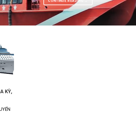
CONTINUE READING
→
A KỲ,
TUYẾN