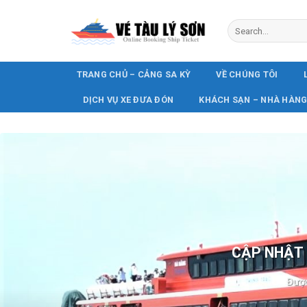
Skip
to
content
TRANG CHỦ – CẢNG SA KỲ
VỀ CHÚNG TÔI
DỊCH VỤ XE ĐƯA ĐÓN
KHÁCH SẠN – NHÀ HÀN
CẬP NHẬT 
Được